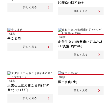
ｼｺ産/冷凍)ﾌﾞﾛｯｸ
詳しく見る
詳しく見る
不定貫
不定貫
牛こま肉
皮付牛タン(欧州産)･ｸﾞﾙﾑｷｽﾗ
ｲｽ/真空/約250g
詳しく見る
詳しく見る
不定貫
不定貫
豚こま肉(生)
大麦仕上三元豚こま肉(ｶﾅﾀﾞ
産/うで/ﾁﾙﾄﾞ)
詳しく見る
詳しく見る