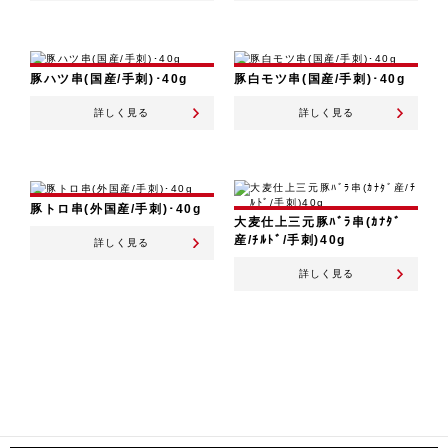
豚ハツ串(国産/手刺)･40g
豚白モツ串(国産/手刺)･40g
詳しく見る
詳しく見る
豚トロ串(外国産/手刺)･40g
大麦仕上三元豚ﾊﾞﾗ串(ｶﾅﾀﾞ
産/ﾁﾙﾄﾞ/手刺)40g
詳しく見る
詳しく見る