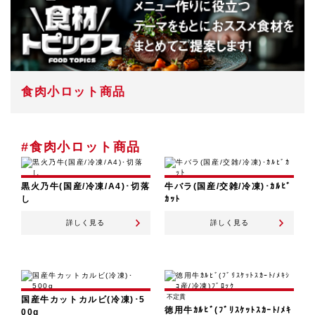
食肉小ロット商品
#食肉小ロット商品
黒火乃牛(国産/冷凍/A4)･切落
牛バラ(国産/交雑/冷凍)･ｶﾙﾋﾞ
し
ｶｯﾄ
詳しく見る
詳しく見る
不定貫
国産牛カットカルビ(冷凍)･5
徳用牛ｶﾙﾋﾞ(ﾌﾞﾘｽｹｯﾄｽｶｰﾄ/ﾒｷ
00g