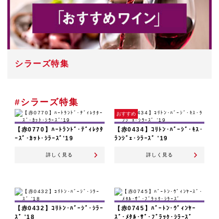
シラーズ特集
#シラーズ特集
おすすめ
【赤0770】ﾊｰﾄﾗﾝﾄﾞ･ﾃﾞｨﾚｸﾀ
【赤0434】ｺﾘﾄﾝ･ﾊﾞｰｼﾞ･ｷｽ･
ｰｽﾞ･ｶｯﾄ･ｼﾗｰｽﾞ'19
ﾗﾝｼﾞｪ･ｼﾗｰｽﾞ '19
詳しく見る
詳しく見る
【赤0432】ｺﾘﾄﾝ･ﾊﾞｰｼﾞ･ｼﾗｰ
【赤0745】ﾊﾞｰﾄﾝ･ｳﾞｨﾝﾔｰ
ｽﾞ '18
ｽﾞ･ﾒﾀﾙ･ｻﾞ･ﾌﾞﾗｯｸ･ｼﾗｰｽﾞ