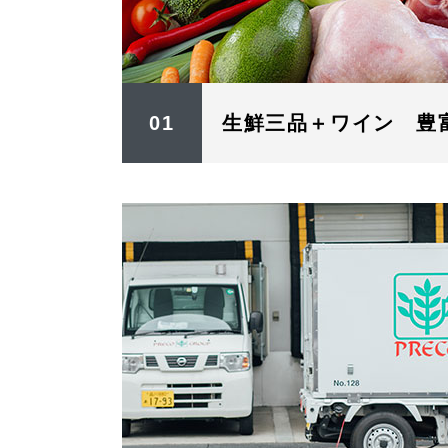
01
生鮮三品＋ワイン 豊