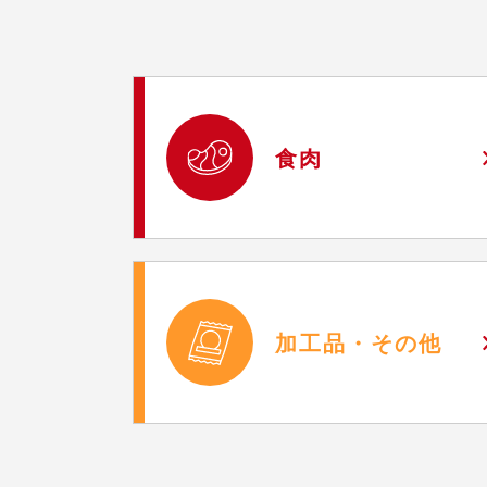
食肉
加工品・
その他