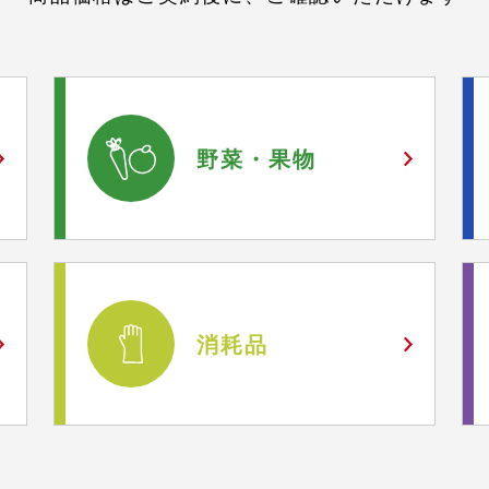
野菜・
果物
消耗品