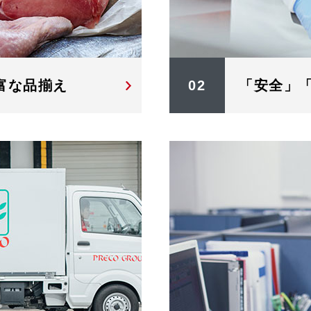
富な品揃え
02
「安全」