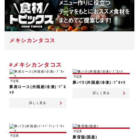
メキシカンタコス
#メキシカンタコス
不定貫
不定貫
豚バラ(外国産/冷凍)･ﾌﾞﾛｯｸ
豚肩ロース(外国産/冷凍)･ﾌﾞﾛ
ｯｸ
詳しく見る
詳しく見る
不定貫
不定貫
豚背脂(国産)