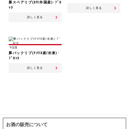
豚スペアリブ(ｶﾀ/外国産)･ﾌﾞﾛ
ｯｸ
詳しく見る
詳しく見る
不定貫
豚バックリブ(ｱﾒﾘｶ産/冷凍)･
ﾌﾞﾛｯｸ
詳しく見る
お酒の販売について