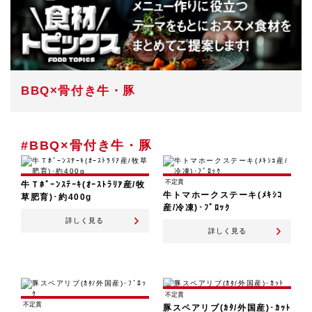
BBQ×骨付き牛・豚
#BBQ×骨付き牛・豚
不定貫
牛Ｔﾎﾞｰﾝｽﾃｰｷ(ｵｰｽﾄﾗﾘｱ産/牧
牛トマホークステーキ(ﾒｷｼｺ
草肥育)･約400g
産/冷凍)･ﾌﾞﾛｯｸ
詳しく見る
詳しく見る
不定貫
不定貫
豚スペアリブ(ｶﾀ/外国産)･ｶｯﾄ