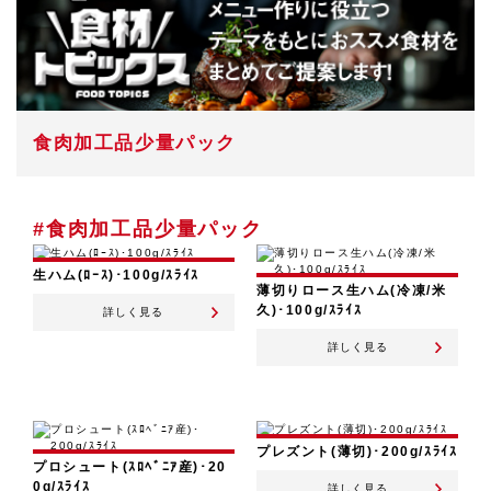
食肉加工品少量パック
#食肉加工品少量パック
生ハム(ﾛｰｽ)･100g/ｽﾗｲｽ
薄切りロース生ハム(冷凍/米
久)･100g/ｽﾗｲｽ
詳しく見る
詳しく見る
プレズント(薄切)･200g/ｽﾗｲｽ
プロシュート(ｽﾛﾍﾞﾆｱ産)･20
0g/ｽﾗｲｽ
詳しく見る