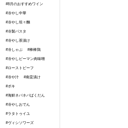
#8月のおすすめワイン
#冷やし中華
#冷やし坦々麵
#冷製パスタ
#冷やし茶漬け
#冷しゃぶ
#棒棒鶏
#冷やしピーマン肉味噌
#ローストビーフ
#冷や汁
#南蛮漬け
#ポキ
#海鮮ネバネバばくだん
#冷やしおでん
#ラタトゥイユ
#ヴィシソワーズ