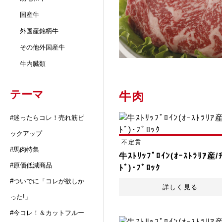
国産牛
外国産銘柄牛
その他外国産牛
牛内臓類
テーマ
牛肉
#迷ったらコレ！売れ筋ピ
ックアップ
不定貫
#馬肉特集
牛ｽﾄﾘｯﾌﾟﾛｲﾝ(ｵｰｽﾄﾗﾘｱ産/
#原価低減商品
ﾄﾞ)･ﾌﾞﾛｯｸ
#ついでに「コレが欲しか
詳しく見る
った!」
#今コレ！＆カットフルー