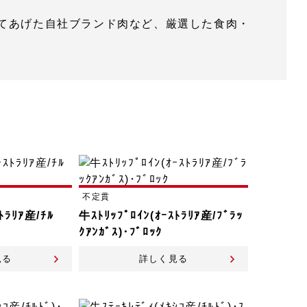
てあげた自社ブランド肉など、厳選した食肉・
不定貫
ﾄﾗﾘｱ産/ﾁﾙ
牛ｽﾄﾘｯﾌﾟﾛｲﾝ(ｵｰｽﾄﾗﾘｱ産/ﾌﾞﾗｯ
ｸｱﾝｶﾞｽ)･ﾌﾞﾛｯｸ
見る
詳しく見る