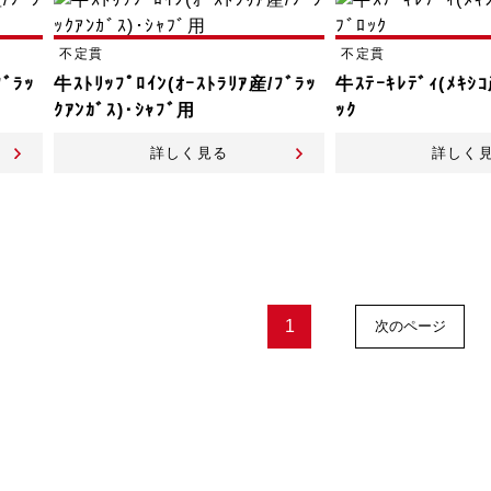
不定貫
不定貫
ﾌﾞﾗｯ
牛ｽﾄﾘｯﾌﾟﾛｲﾝ(ｵｰｽﾄﾗﾘｱ産/ﾌﾞﾗｯ
牛ｽﾃｰｷﾚﾃﾞｨ(ﾒｷｼｺ
ｸｱﾝｶﾞｽ)･ｼｬﾌﾞ用
ｯｸ
詳しく見る
詳しく
1
次のページ