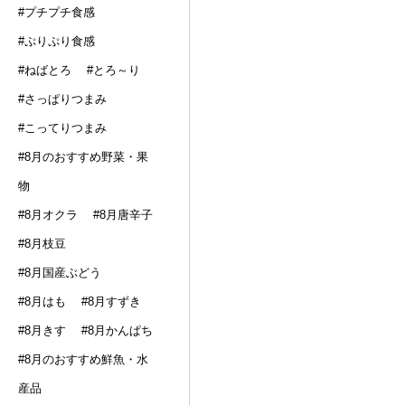
#プチプチ食感
#ぷりぷり食感
#ねばとろ
#とろ～り
#さっぱりつまみ
#こってりつまみ
#8月のおすすめ野菜・果
物
#8月オクラ
#8月唐辛子
#8月枝豆
#8月国産ぶどう
#8月はも
#8月すずき
#8月きす
#8月かんぱち
#8月のおすすめ鮮魚・水
産品