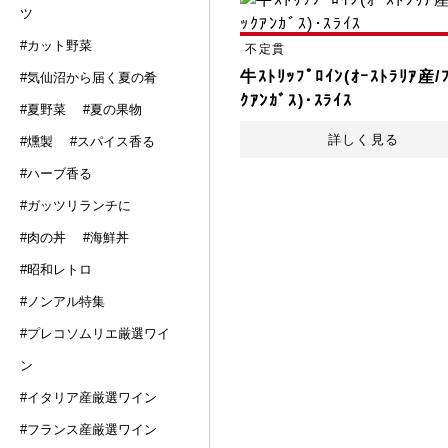
ツ
#カット野菜
不定貫
牛ｽﾄﾘｯﾌﾟﾛｲﾝ(ｵｰｽﾄﾗﾘｱ産/
#気仙沼から届く夏の肴
ｸｱﾝｶﾞｽ)･ｽﾗｲｽ
#夏野菜
#夏の果物
詳しく見る
#燻製
#スパイス香る
#ハーブ香る
#ガッツリランチに
#肉の丼
#海鮮丼
#昭和レトロ
#ノンアル特集
#プレコソムリエ厳選ワイ
ン
#イタリア産厳選ワイン
#フランス産厳選ワイン