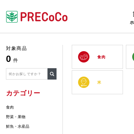
対象商品
0
食肉
件
米
カテゴリー
食肉
野菜・果物
鮮魚・水産品