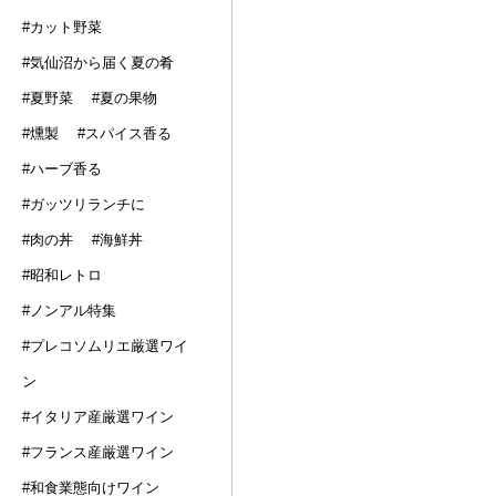
#カット野菜
#気仙沼から届く夏の肴
#夏野菜
#夏の果物
#燻製
#スパイス香る
#ハーブ香る
#ガッツリランチに
#肉の丼
#海鮮丼
#昭和レトロ
#ノンアル特集
#プレコソムリエ厳選ワイ
ン
#イタリア産厳選ワイン
#フランス産厳選ワイン
#和食業態向けワイン