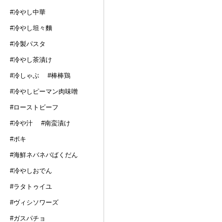
#冷やし中華
#冷やし坦々麵
#冷製パスタ
#冷やし茶漬け
#冷しゃぶ
#棒棒鶏
#冷やしピーマン肉味噌
#ローストビーフ
#冷や汁
#南蛮漬け
#ポキ
#海鮮ネバネバばくだん
#冷やしおでん
#ラタトゥイユ
#ヴィシソワーズ
#ガスパチョ