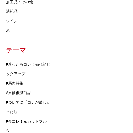
加工品・その他
消耗品
ワイン
米
テーマ
#迷ったらコレ！売れ筋ピ
ックアップ
#馬肉特集
#原価低減商品
#ついでに「コレが欲しか
った!」
#今コレ！＆カットフルー
ツ