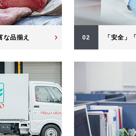
富な品揃え
02
「安全」