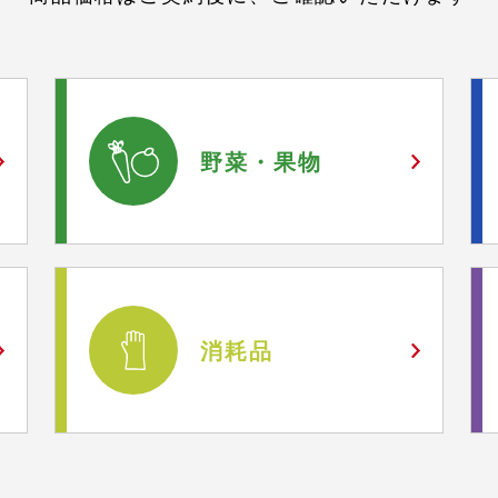
野菜・
果物
消耗品