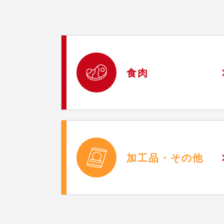
食肉
加工品・
その他