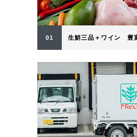
01
生鮮三品＋ワイン 豊