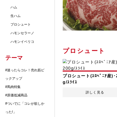
ハム
生ハム
プロシュート
ハモンセラーノ
ハモンイベリコ
プロシュート
テーマ
#迷ったらコレ！売れ筋ピ
プロシュート(ｽﾛﾍﾞﾆｱ産)･
ックアップ
g/ｽﾗｲｽ
#馬肉特集
詳しく見る
#原価低減商品
#ついでに「コレが欲しか
った!」