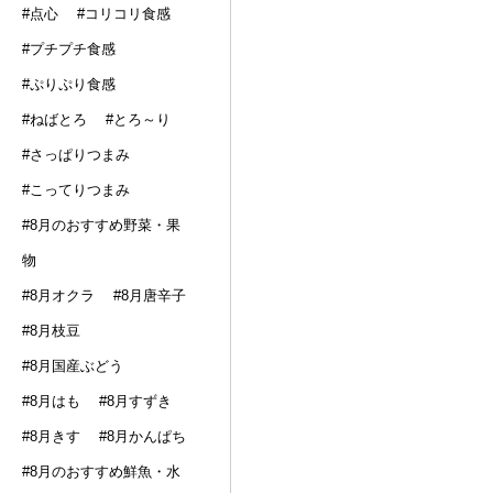
#点心
#コリコリ食感
#プチプチ食感
#ぷりぷり食感
#ねばとろ
#とろ～り
#さっぱりつまみ
#こってりつまみ
#8月のおすすめ野菜・果
物
#8月オクラ
#8月唐辛子
#8月枝豆
#8月国産ぶどう
#8月はも
#8月すずき
#8月きす
#8月かんぱち
#8月のおすすめ鮮魚・水