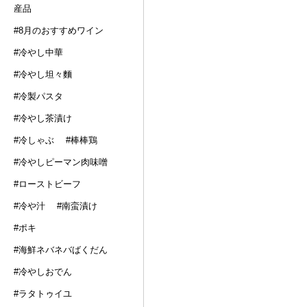
産品
#8月のおすすめワイン
#冷やし中華
#冷やし坦々麵
#冷製パスタ
#冷やし茶漬け
#冷しゃぶ
#棒棒鶏
#冷やしピーマン肉味噌
#ローストビーフ
#冷や汁
#南蛮漬け
#ポキ
#海鮮ネバネバばくだん
#冷やしおでん
#ラタトゥイユ