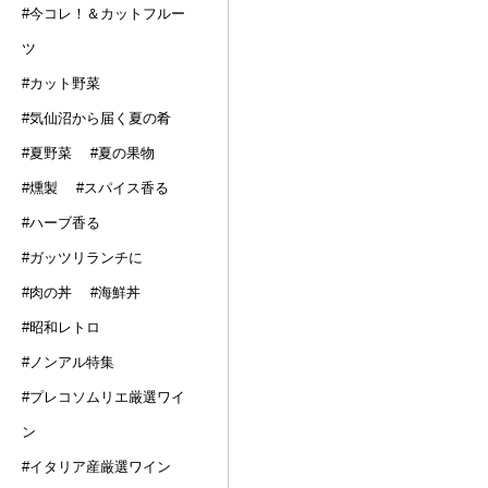
#今コレ！＆カットフルー
ツ
#カット野菜
#気仙沼から届く夏の肴
#夏野菜
#夏の果物
#燻製
#スパイス香る
#ハーブ香る
#ガッツリランチに
#肉の丼
#海鮮丼
#昭和レトロ
#ノンアル特集
#プレコソムリエ厳選ワイ
ン
#イタリア産厳選ワイン