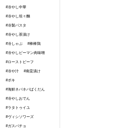
#冷やし中華
#冷やし坦々麵
#冷製パスタ
#冷やし茶漬け
#冷しゃぶ
#棒棒鶏
#冷やしピーマン肉味噌
#ローストビーフ
#冷や汁
#南蛮漬け
#ポキ
#海鮮ネバネバばくだん
#冷やしおでん
#ラタトゥイユ
#ヴィシソワーズ
#ガスパチョ