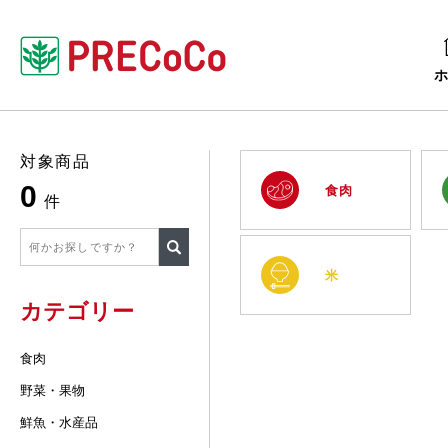
対象商品
0
食肉
件
米
カテゴリー
食肉
野菜・果物
鮮魚・水産品