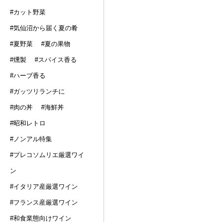
#カット野菜
#気仙沼から届く夏の肴
#夏野菜
#夏の果物
#燻製
#スパイス香る
#ハーブ香る
#ガッツリランチに
#肉の丼
#海鮮丼
#昭和レトロ
#ノンアル特集
#プレコソムリエ厳選ワイ
ン
#イタリア産厳選ワイン
#フランス産厳選ワイン
#和食業態向けワイン