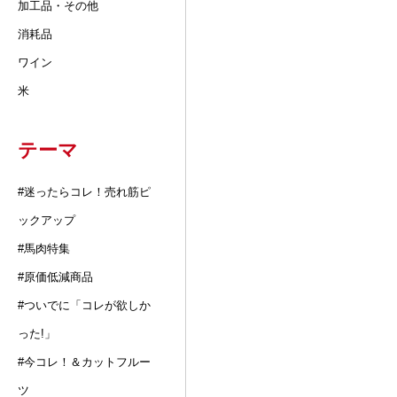
加工品・その他
消耗品
ワイン
米
テーマ
#迷ったらコレ！売れ筋ピ
ックアップ
#馬肉特集
#原価低減商品
#ついでに「コレが欲しか
った!」
#今コレ！＆カットフルー
ツ