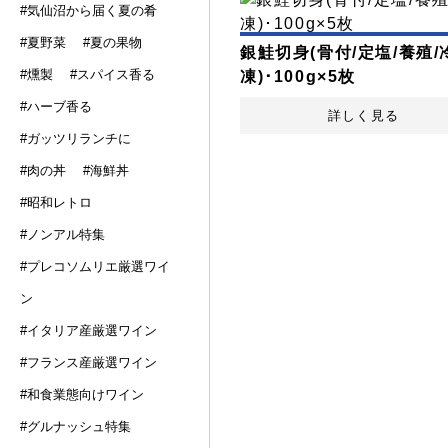
#気仙沼から届く夏の肴
#夏野菜
#夏の果物
銀鮭切身(骨付/定塩/養殖/
#燻製
#スパイス香る
凍)･100g×5枚
#ハーブ香る
詳しく見る
#ガッツリランチに
#肉の丼
#海鮮丼
#昭和レトロ
#ノンアル特集
#プレコソムリエ厳選ワイ
ン
#イタリア産厳選ワイン
#フランス産厳選ワイン
#和食業態向けワイン
#グルナッシュ特集