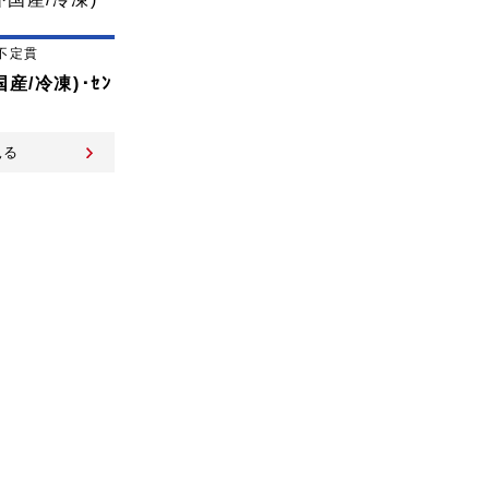
不定貫
産/冷凍)･ｾﾝ
見る