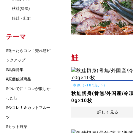
秋鮭(冷凍)
銀鮭・紅鮭
テーマ
#迷ったらコレ！売れ筋ピ
鮭
ックアップ
#馬肉特集
#原価低減商品
冷凍（-18℃以下）
#ついでに「コレが欲しか
秋鮭切身(骨無/外国産/冷凍
った!」
0g×10枚
#今コレ！＆カットフルー
詳しく見る
ツ
#カット野菜