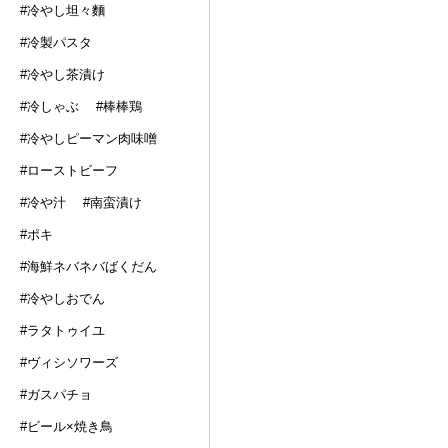
#冷やし坦々麵
#冷製パスタ
#冷やし茶漬け
#冷しゃぶ
#棒棒鶏
#冷やしピーマン肉味噌
#ローストビーフ
#冷や汁
#南蛮漬け
#ポキ
#海鮮ネバネバばくだん
#冷やしおでん
#ラタトゥイユ
#ヴィシソワーズ
#ガスパチョ
#ビール×焼き鳥