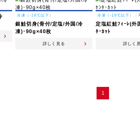
冷凍（-18℃以下）
冷凍（-18℃以下）
冷
銀鮭切身(骨付/定塩/外国/冷
定塩紅鮭ﾌｨｰﾚ(外国
凍)･90g×40枚
ﾀｰｶｯﾄ
詳しく見る
詳しく
1