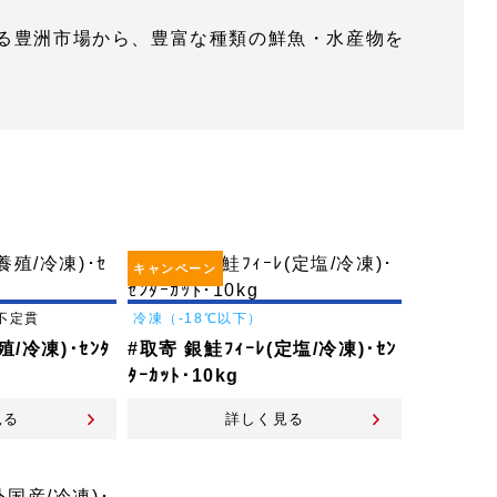
る豊洲市場から、豊富な種類の鮮魚・水産物を
キャンペーン
不定貫
冷凍（-18℃以下）
殖/冷凍)･ｾﾝﾀ
#取寄 銀鮭ﾌｨｰﾚ(定塩/冷凍)･ｾﾝ
ﾀｰｶｯﾄ･10kg
見る
詳しく見る