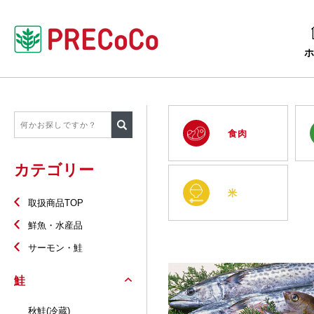
食肉
カテゴリー
米
取扱商品TOP
鮮魚・水産品
サーモン・鮭
鮭
秋鮭(冷蔵)