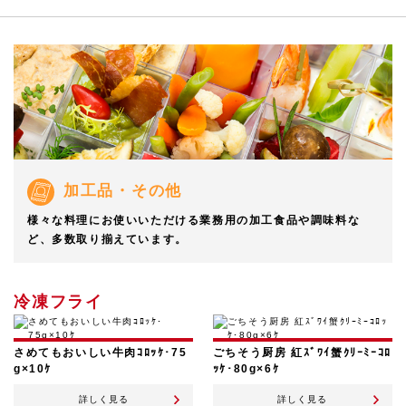
加工品・その他
様々な料理にお使いいただける業務用の加工食品や調味料な
ど、多数取り揃えています。
冷凍フライ
さめてもおいしい牛肉ｺﾛｯｹ･75
ごちそう厨房 紅ｽﾞﾜｲ蟹ｸﾘｰﾐｰｺﾛ
g×10ｹ
ｯｹ･80g×6ｹ
詳しく見る
詳しく見る